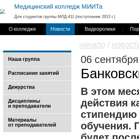
Медицинский колледж МИИТа
Для студентов группы
МЛД-411
(поступление 2013 г.)
О колледже
Новости
Видеоролики
Пор
|
|
|
начало
/
новост
06 сентября
Наша группа
Банковск
Расписание занятий
Дежурства
В этом мес
действия к
Дисциплины
и преподаватели
стипендию
Материалы
обучения. 
от преподавателей
будет посл